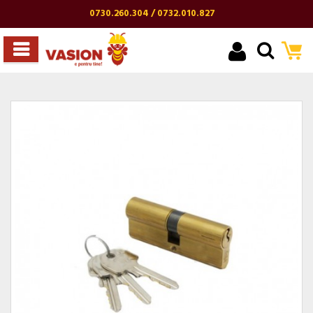
0730.260.304 / 0732.010.827