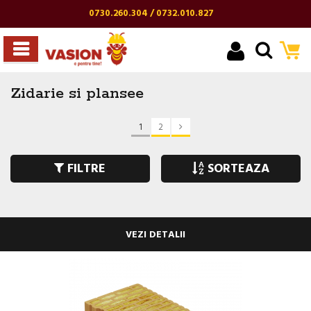
0730.260.304 / 0732.010.827
Zidarie si plansee
1
2
FILTRE
SORTEAZA
VEZI DETALII