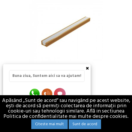
×
Buna ziua, Suntem aici sa va ajutam!
BUIANDRUG
pret de la 30,50 lei / buc
Apăsând „Sunt de acord” sau navigând pe acest website,
TVA Inclus
ești de acord să permiți colectarea de informații prin
cookie-uri sau tehnologii similare. Află in sectiunea
CONSTRUCTII
ZIDARIE SI PLANSEE
Politica de confidentialitate mai multe despre cookies.
Citeste mai mult
Sunt de acord