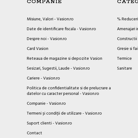
COMPANIE
CATEG
Misiune, Valori - Vasion.ro
% Reduceril
Date de identificare fiscala - Vasion.ro
Amenajari i
Despre noi - Vasion.ro
Constructii
Card Vasion
Gresie si fa
Reteaua de magazine si depozite Vasion
Termice
Sesizari, Sugestii, Laude - Vasion.ro
Sanitare
Cariere - Vasion.ro
Politica de confidentialitate si de prelucrare a
datelor cu caracter personal - Vasion.ro
Companie - Vasion.ro
Termeni și condiții de utilizare - Vasion.ro
Suport clienti - Vasion.ro
Contact