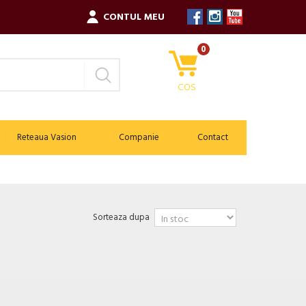
CONTUL MEU
0
COS
Reteaua Vasion
Companie
Contact
Sorteaza dupa