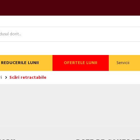
REDUCERILE LUNII
OFERTELE LUNII
Servicii
i
Scări retractabile