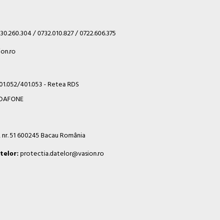
30.260.304 / 0732.010.827 / 0722.606.375
on.ro
401.052/401.053 - Retea RDS
VODAFONE
i, nr. 51 600245 Bacau România
telor:
protectia.datelor@vasion.ro