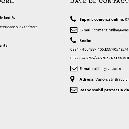
ORII
DATE DE CONTACT
e lunii %
Suport comenzi online:
07
nterioare si exterioare
E-mail:
comenzionline@vasi
Sediu:
ianta
0334 - 405.133/ 405.133/405.135/
0372 - 746.765/746.762 - Retea 
E-mail:
office@vasion.ro
Adresa:
Vasion, Str. Bradulu
Responsabil protectia da