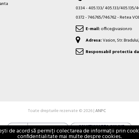
ianta
0334 - 405.133/ 405.133/405.135/
0372 - 746.765/746.762 - Retea 
E-mail:
office@vasion.ro
Adresa:
Vasion, Str. Bradulu
Responsabil protectia da
Toate drepturile rezervate © 2026 |
ANPC
i de acord să permiți colectarea de informații prin cookie
confidentialitate mai multe despre cookies.