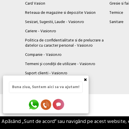
Card Vasion
Gresie si fa
Reteaua de magazine si depozite Vasion
Termice
Sesizari, Sugestii, Laude - Vasion.ro
Sanitare
Cariere - Vasion.ro
Politica de confidentialitate si de prelucrare a
datelor cu caracter personal - Vasion.ro
Companie - Vasion.ro
Termeni și condiții de utilizare - Vasion.ro
Suport clienti - Vasion.ro
×
Contact
Buna ziua, Suntem aici sa va ajutam!
Apăsând „Sunt de acord” sau navigând pe acest website, eșt