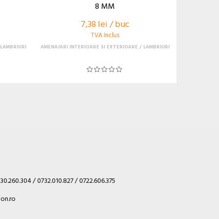
8 MM
7,38 lei / buc
TVA Inclus
LAMBRIURI
AMENAJARI INTERIOARE SI EXTERIOARE
LAMBRIURI
30.260.304 / 0732.010.827 / 0722.606.375
on.ro