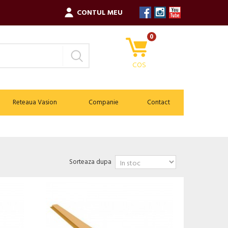
CONTUL MEU
0
COS
Reteaua Vasion
Companie
Contact
Sorteaza dupa