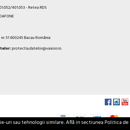
401.052/401.053 - Retea RDS
VODAFONE
i, nr. 51 600245 Bacau România
telor:
protectia.datelor@vasion.ro
-uri sau tehnologii similare. Află in sectiunea Politica de