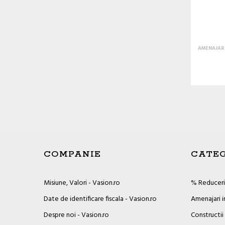
AMENAJARI
COMPANIE
CATEG
Misiune, Valori - Vasion.ro
% Reduceril
Date de identificare fiscala - Vasion.ro
Amenajari i
Despre noi - Vasion.ro
Constructii