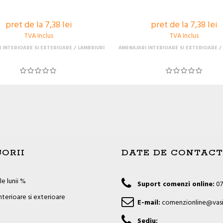
pret de la 7,38 lei
pret de la 7,38 lei
TVA Inclus
TVA Inclus
 INTERIOARE SI EXTERIOARE
LAMBRIURI
AMENAJARI INTERIOARE SI EXTERIOARE
ORII
DATE DE CONTACT
e lunii %
Suport comenzi online:
07
nterioare si exterioare
E-mail:
comenzionline@vasi
Sediu: