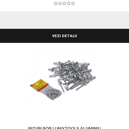
VEZI DETALII
NITURI POP LUMYTOOLS ALUMINIU