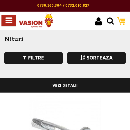
0730.260.304 / 0732.010.827
Nituri
FILTRE
SORTEAZA
VEZI DETALII