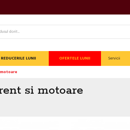
REDUCERILE LUNII
OFERTELE LUNII
Servicii
i motoare
rent si motoare