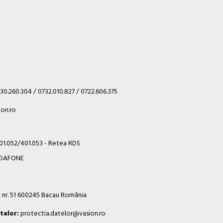
30.260.304 / 0732.010.827 / 0722.606.375
on.ro
401.052/401.053 - Retea RDS
VODAFONE
i, nr. 51 600245 Bacau România
telor:
protectia.datelor@vasion.ro