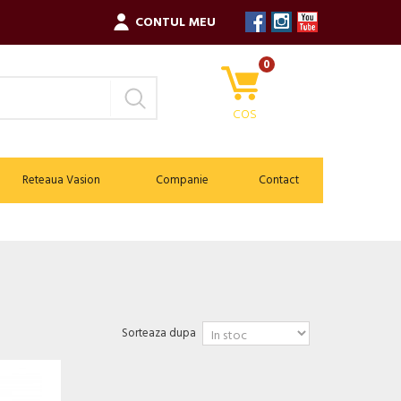
CONTUL MEU
0
COS
Reteaua Vasion
Companie
Contact
Sorteaza dupa