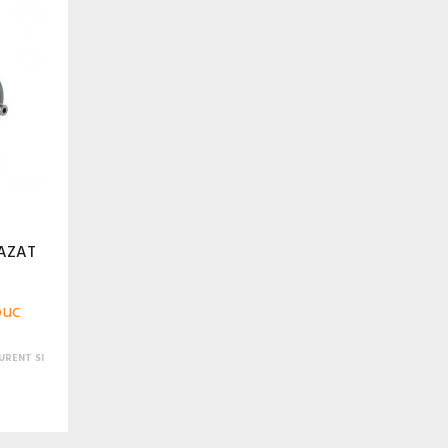
AZAT
buc
URENT SI