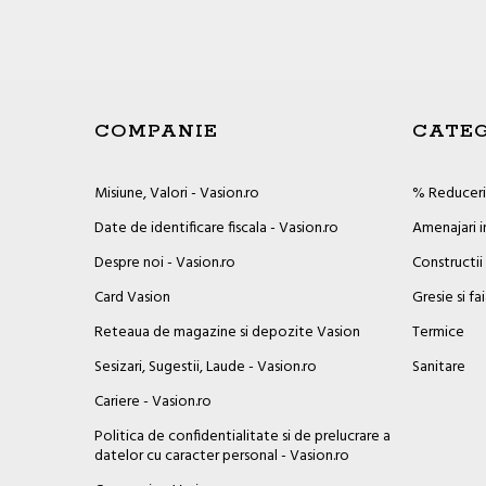
COMPANIE
CATEG
Misiune, Valori - Vasion.ro
% Reduceril
Date de identificare fiscala - Vasion.ro
Amenajari i
Despre noi - Vasion.ro
Constructii
Card Vasion
Gresie si fa
Reteaua de magazine si depozite Vasion
Termice
Sesizari, Sugestii, Laude - Vasion.ro
Sanitare
Cariere - Vasion.ro
Politica de confidentialitate si de prelucrare a
datelor cu caracter personal - Vasion.ro