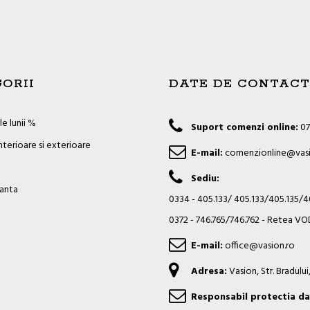
ORII
DATE DE CONTACT
e lunii %
Suport comenzi online:
07
nterioare si exterioare
E-mail:
comenzionline@vasi
Sediu:
ianta
0334 - 405.133/ 405.133/405.135/
0372 - 746.765/746.762 - Retea 
E-mail:
office@vasion.ro
Adresa:
Vasion, Str. Bradulu
Responsabil protectia da