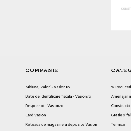
CONST
COMPANIE
CATEG
Misiune, Valori - Vasion.ro
% Reduceril
Date de identificare fiscala - Vasion.ro
Amenajari i
Despre noi - Vasion.ro
Constructii
Card Vasion
Gresie si fa
Reteaua de magazine si depozite Vasion
Termice