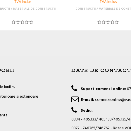
TVA Inclus
TVA Inclus
RUCTII
MATERIALE DE CONSTRUCTII
CONSTRUCTII
MATERIALE DE CONST
ORII
DATE DE CONTACT
e lunii %
Suport comenzi online:
07
nterioare si exterioare
E-mail:
comenzionline@vasi
Sediu:
ianta
0334 - 405.133/ 405.133/405.135/
0372 - 746.765/746.762 - Retea 