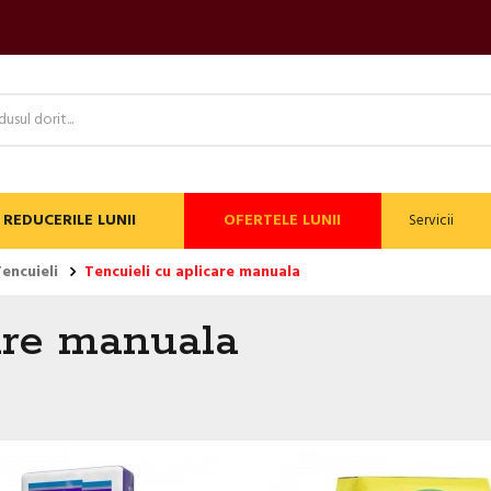
REDUCERILE LUNII
OFERTELE LUNII
Servicii
encuieli
Tencuieli cu aplicare manuala
care manuala