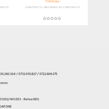
TVA Inclus
RUCTII
CONSTRUCTII
MATERIALE DE CONSTRUCTII
30.260.304 / 0732.010.827 / 0722.606.375
on.ro
401.052/401.053 - Retea RDS
VODAFONE