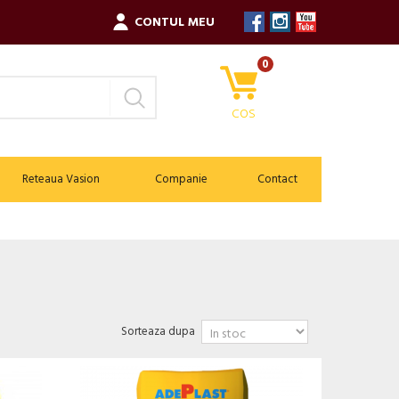
CONTUL MEU
0
COS
Reteaua Vasion
Companie
Contact
Sorteaza dupa