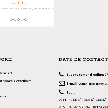
TVA Inclus
NTERIOARE SI EXTERIOARE
USI SI FERESTRE
ORII
DATE DE CONTACT
e lunii %
Suport comenzi online:
07
nterioare si exterioare
E-mail:
comenzionline@vasi
Sediu:
ianta
0334 - 405.133/ 405.133/405.135/
0372 - 746.765/746.762 - Retea 