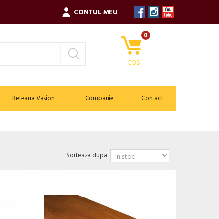
CONTUL MEU
0
COS
Reteaua Vasion
Companie
Contact
Sorteaza dupa