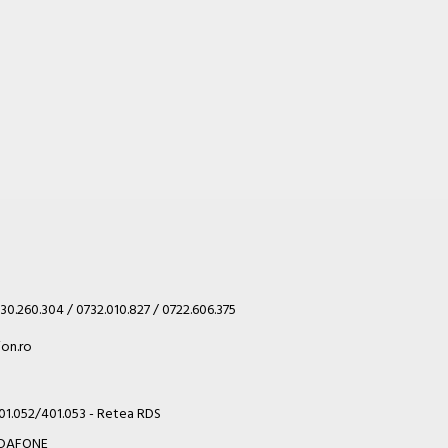
30.260.304 / 0732.010.827 / 0722.606.375
on.ro
401.052/401.053 - Retea RDS
VODAFONE