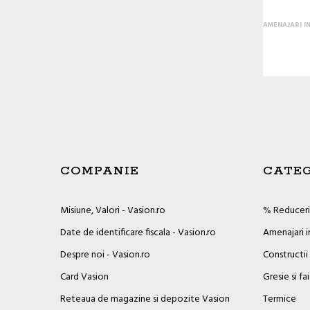
AMENAJARI I
COMPANIE
CATEG
Misiune, Valori - Vasion.ro
% Reduceril
Date de identificare fiscala - Vasion.ro
Amenajari i
Despre noi - Vasion.ro
Constructii
Card Vasion
Gresie si fa
Reteaua de magazine si depozite Vasion
Termice