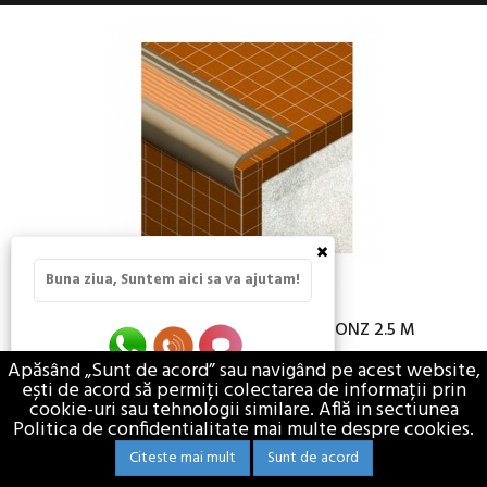
×
Buna ziua, Suntem aici sa va ajutam!
PROFIL PROTECTIE ATIL 485.92 BRONZ 2.5 M
Apăsând „Sunt de acord” sau navigând pe acest website,
ești de acord să permiți colectarea de informații prin
54,61 lei / buc
cookie-uri sau tehnologii similare. Află in sectiunea
TVA Inclus
Politica de confidentialitate mai multe despre cookies.
GRESIE SI FAIANTA
PROFILE SI DISTANTIERE PENTRU GRESIE SI FAIANTA
Citeste mai mult
Sunt de acord