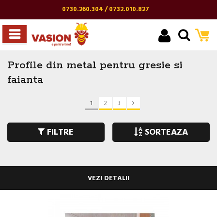
0730.260.304 / 0732.010.827
Profile din metal pentru gresie si
faianta
1
2
3
FILTRE
SORTEAZA
VEZI DETALII