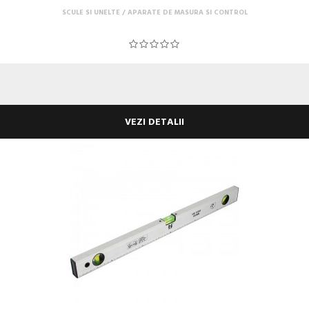
SCULE SI UNELTE
APARATE DE MASURA SI CONTROL
VEZI DETALII