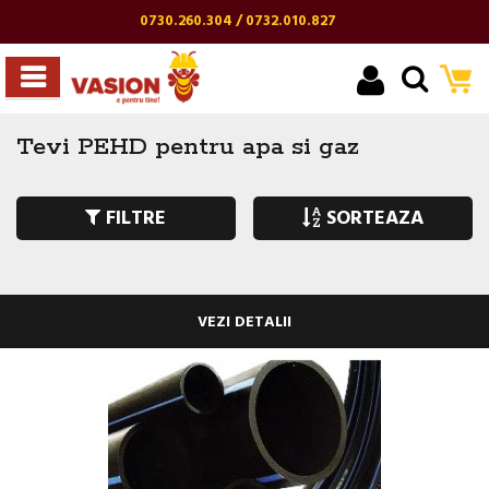
0730.260.304 / 0732.010.827
Tevi PEHD pentru apa si gaz
FILTRE
SORTEAZA
VEZI DETALII