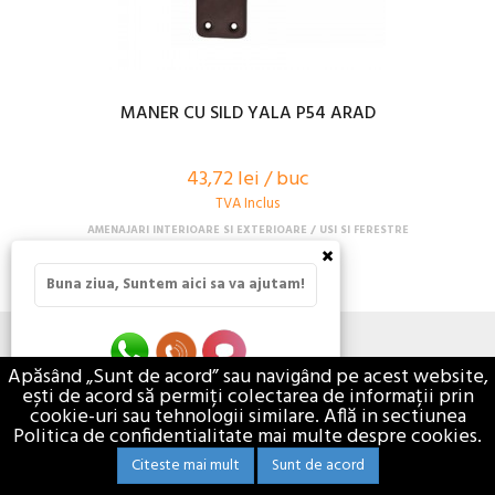
MANER CU SILD YALA P54 ARAD
43,72 lei / buc
TVA Inclus
AMENAJARI INTERIOARE SI EXTERIOARE
USI SI FERESTRE
×
Buna ziua, Suntem aici sa va ajutam!
Apăsând „Sunt de acord” sau navigând pe acest website,
ești de acord să permiți colectarea de informații prin
VEZI DETALII
cookie-uri sau tehnologii similare. Află in sectiunea
Politica de confidentialitate mai multe despre cookies.
Citeste mai mult
Sunt de acord