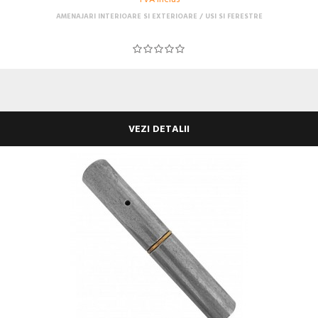
AMENAJARI INTERIOARE SI EXTERIOARE
USI SI FERESTRE
VEZI DETALII