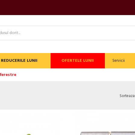
REDUCERILE LUNII
OFERTELE LUNII
Servicii
 ferestre
Sorteaz