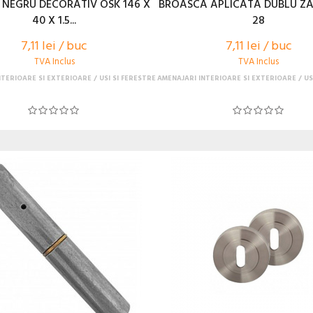
 NEGRU DECORATIV OSK 146 X
BROASCA APLICATA DUBLU ZA
40 X 1.5...
28
7,11 lei / buc
7,11 lei / buc
TVA Inclus
TVA Inclus
NTERIOARE SI EXTERIOARE
USI SI FERESTRE
AMENAJARI INTERIOARE SI EXTERIOARE
US