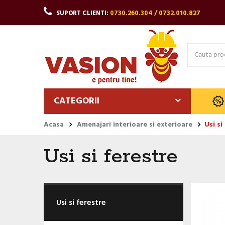
SUPORT CLIENTI:
0730.260.304 / 0732.010.827
CATEGORII
Acasa
Amenajari interioare si exterioare
Usi si
Usi si ferestre
Usi si ferestre