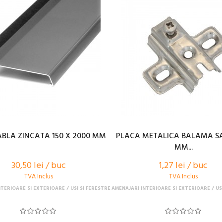
ABLA ZINCATA 150 X 2000 MM
PLACA METALICA BALAMA SA
MM...
30,50 lei / buc
1,27 lei / buc
TVA Inclus
TVA Inclus
NTERIOARE SI EXTERIOARE
USI SI FERESTRE
AMENAJARI INTERIOARE SI EXTERIOARE
US