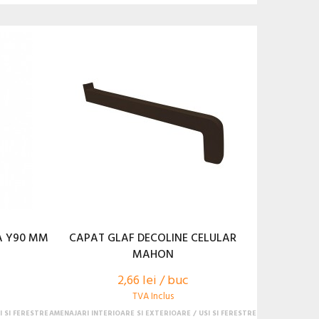
A Y90 MM
CAPAT GLAF DECOLINE CELULAR
MAHON
2,66 lei / buc
TVA Inclus
I SI FERESTRE
AMENAJARI INTERIOARE SI EXTERIOARE
USI SI FERESTRE