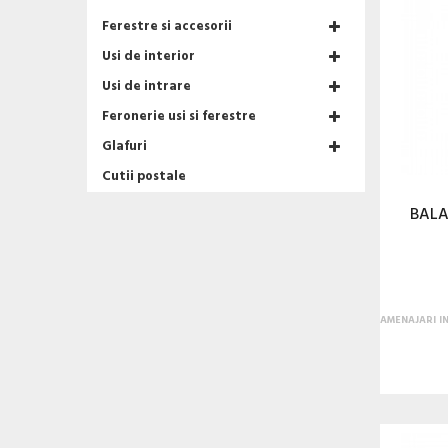
Ferestre si accesorii
Usi de interior
Usi de intrare
Feronerie usi si ferestre
Glafuri
Cutii postale
BALA
AMENAJARI I