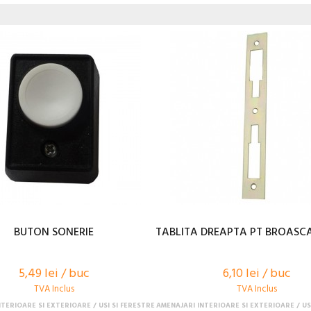
BUTON SONERIE
TABLITA DREAPTA PT BROASC
5,49 lei / buc
6,10 lei / buc
TVA Inclus
TVA Inclus
NTERIOARE SI EXTERIOARE
USI SI FERESTRE
AMENAJARI INTERIOARE SI EXTERIOARE
US