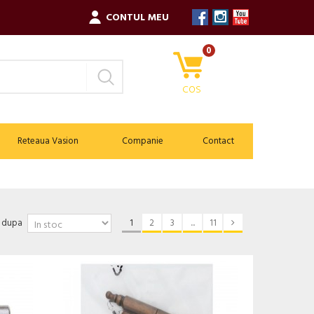
CONTUL MEU
0
COS
Reteaua Vasion
Companie
Contact
a dupa
1
2
3
...
11