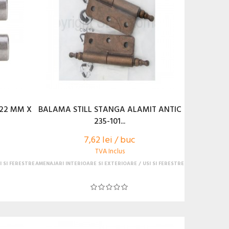
22 MM X
BALAMA STILL STANGA ALAMIT ANTIC
235-101...
7,62 lei / buc
TVA Inclus
I SI FERESTRE
AMENAJARI INTERIOARE SI EXTERIOARE
USI SI FERESTRE