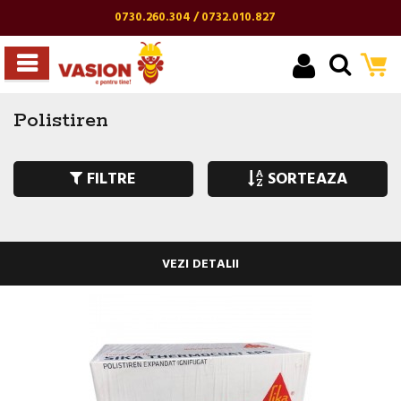
0730.260.304 / 0732.010.827
Polistiren
FILTRE
SORTEAZA
VEZI DETALII