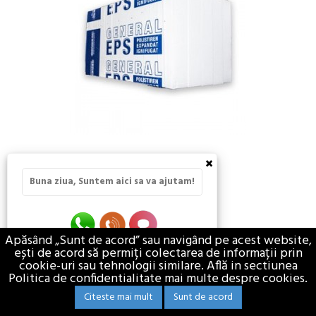
×
POLISTIREN EPS 50 GM
Buna ziua, Suntem aici sa va ajutam!
pret de la 3,00 lei
TVA Inclus
Apăsând „Sunt de acord” sau navigând pe acest website,
CONSTRUCTII
TERMOIZOLATII
ești de acord să permiți colectarea de informații prin
cookie-uri sau tehnologii similare. Află in sectiunea
Politica de confidentialitate mai multe despre cookies.
Citeste mai mult
Sunt de acord