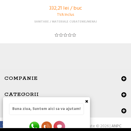
332,21 lei / buc
TVA Inclus
SANITARE
MATERIALE CURATENIE/MENAJ
COMPANIE
CATEGORII
×
Buna ziua, Suntem aici sa va ajutam!
DATE DE CONTACT
Toate drepturile rezervate © 2026 |
ANPC