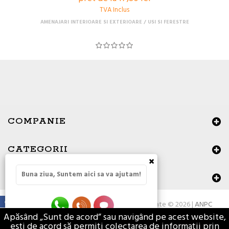
TVA Inclus
AMENAJARI INTERIOARE SI EXTERIOARE
USI SI FERESTRE
COMPANIE
CATEGORII
×
Buna ziua, Suntem aici sa va ajutam!
DATE DE CONTACT
Toate drepturile rezervate © 2026 |
ANPC
Apăsând „Sunt de acord” sau navigând pe acest website,
ești de acord să permiți colectarea de informații prin