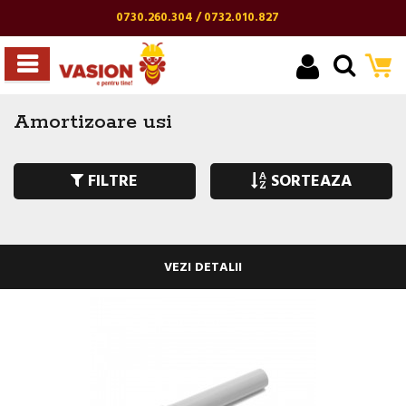
0730.260.304 / 0732.010.827
Amortizoare usi
FILTRE
SORTEAZA
VEZI DETALII