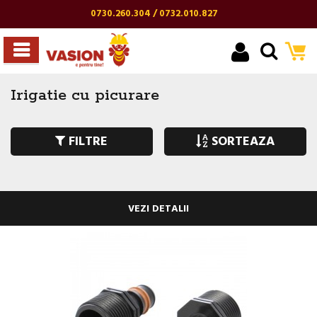
0730.260.304 / 0732.010.827
Irigatie cu picurare
FILTRE
SORTEAZA
VEZI DETALII