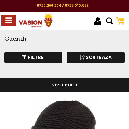
0730.260.304 / 0732.010.827
Caciuli
FILTRE
SORTEAZA
VEZI DETALII