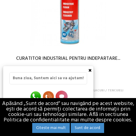
CURATITOR INDUSTRIAL PENTRU INDEPARTARE...
×
52,88 lei / buc
Buna ziua, Suntem aici sa va ajutam!
TVA Inclus
AMENAJARI INTERIOARE SI EXTERIOARE
VOPSELE / LACURI / TENCUIELI
Apăsând „Sunt de acord” sau navigând pe acest website,
ești de acord să permiți colectarea de informații prin
cookie-uri sau tehnologii similare. Află in sectiunea
Politica de confidentialitate mai multe despre cookies.
Citeste mai mult
Sunt de acord