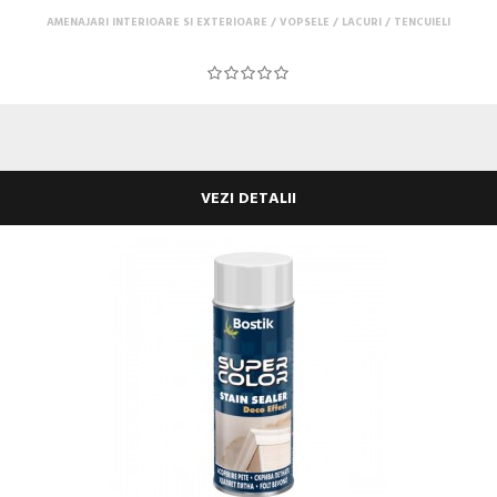
AMENAJARI INTERIOARE SI EXTERIOARE
VOPSELE / LACURI / TENCUIELI
VEZI DETALII