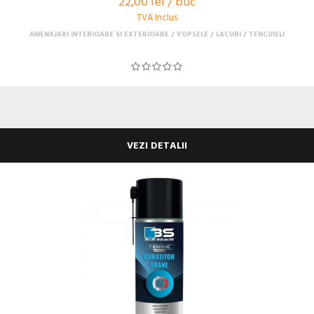
22,00 lei / buc
TVA Inclus
AMENAJARI INTERIOARE SI EXTERIOARE
VOPSELE / LACURI / TENCUIELI
VEZI DETALII