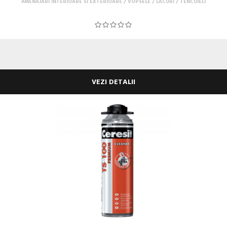
AMENAJARI INTERIOARE SI EXTERIOARE
VOPSELE / LACURI / TENCUIELI
VEZI DETALII