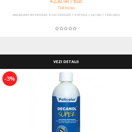
42,30 lei / buc
TVA Inclus
AMENAJARI INTERIOARE SI EXTERIOARE
VOPSELE / LACURI / TENCUIELI
VEZI DETALII
-3%