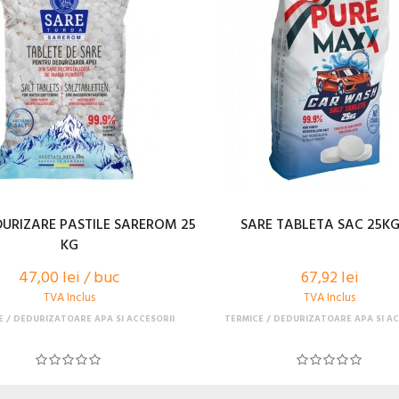
DURIZARE PASTILE SAREROM 25
SARE TABLETA SAC 25KG
KG
47,00 lei / buc
67,92 lei
TVA Inclus
TVA Inclus
E
DEDURIZATOARE APA SI ACCESORII
TERMICE
DEDURIZATOARE APA SI AC