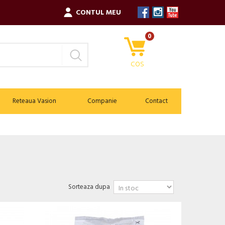
CONTUL MEU
0
COS
Reteaua Vasion
Companie
Contact
Sorteaza dupa