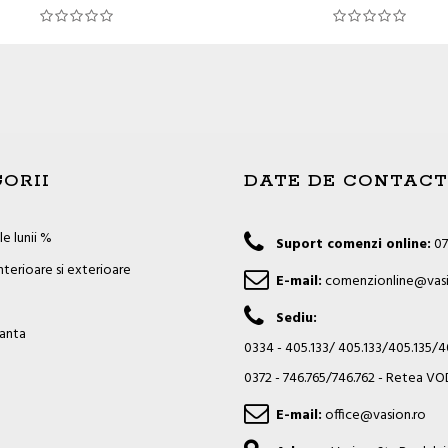
ORII
DATE DE CONTACT
e lunii %
Suport comenzi online:
07
nterioare si exterioare
E-mail:
comenzionline@vasi
Sediu:
ianta
0334 - 405.133/ 405.133/405.135/
0372 - 746.765/746.762 - Retea 
E-mail:
office@vasion.ro