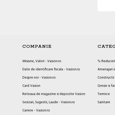
COMPANIE
CATEG
Misiune, Valori - Vasion.ro
% Reduceril
Date de identificare fiscala - Vasion.ro
Amenajari i
Despre noi - Vasion.ro
Constructii
Card Vasion
Gresie si fa
Reteaua de magazine si depozite Vasion
Termice
Sesizari, Sugestii, Laude - Vasion.ro
Sanitare
Cariere - Vasion.ro