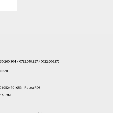
30.260.304 / 0732.010.827 / 0722.606.375
on.ro
401.052/401.053 - Retea RDS
VODAFONE