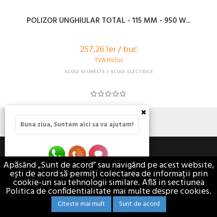
POLIZOR UNGHIULAR TOTAL - 115 MM - 950 W...
257,26 lei / buc
TVA Inclus
SCULE SI UNELTE
SCULE ELECTRICE
×
Buna ziua, Suntem aici sa va ajutam!
VEZI DETALII
Apăsând „Sunt de acord” sau navigând pe acest website,
ești de acord să permiți colectarea de informații prin
cookie-uri sau tehnologii similare. Află in sectiunea
Politica de confidentialitate mai multe despre cookies.
Citeste mai mult
Sunt de acord