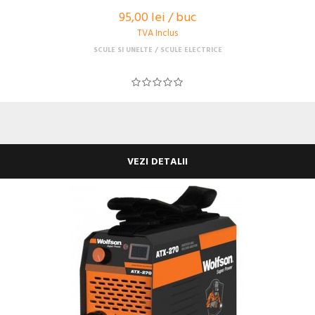
95,00 lei / buc
TVA Inclus
SCULE SI UNELTE
SCULE ELECTRICE
VEZI DETALII