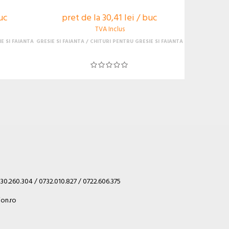
buc
pret de la 30,41 lei / buc
TVA Inclus
E SI FAIANTA
GRESIE SI FAIANTA
CHITURI PENTRU GRESIE SI FAIANTA
30.260.304 / 0732.010.827 / 0722.606.375
on.ro