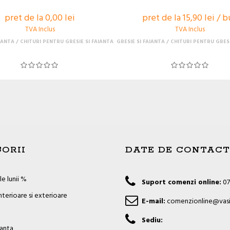
pret de la 0,00 lei
pret de la 15,90 lei / 
TVA Inclus
TVA Inclus
AIANTA
CHITURI PENTRU GRESIE SI FAIANTA
GRESIE SI FAIANTA
CHITURI PENTRU GRESI
ORII
DATE DE CONTACT
e lunii %
Suport comenzi online:
07
nterioare si exterioare
E-mail:
comenzionline@vasi
Sediu:
ianta