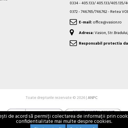
0334 - 405.133/ 405.133/405.135/
0372 - 746.765/746.762 - Retea 
E-mail:
office@vasion.ro
Adresa:
Vasion, Str. Bradulu
Responsabil protectia da
Toate drepturile rezervate © 2026 |
ANPC
i de acord să permiți colectarea de informații prin cookie
confidentialitate mai multe despre cookies.