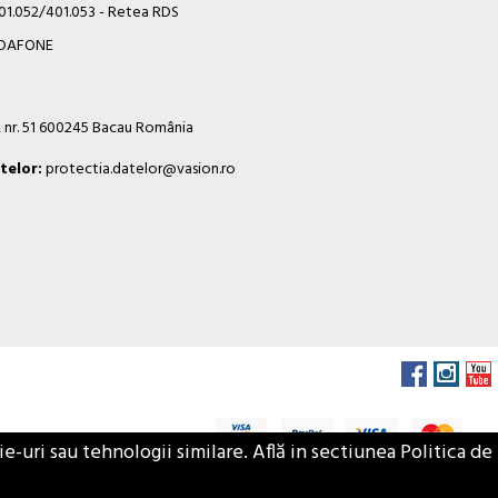
401.052/401.053 - Retea RDS
VODAFONE
i, nr. 51 600245 Bacau România
telor:
protectia.datelor@vasion.ro
-uri sau tehnologii similare. Află in sectiunea Politica de