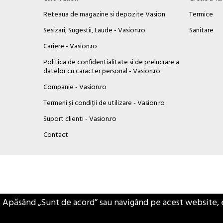
Reteaua de magazine si depozite Vasion
Termice
Sesizari, Sugestii, Laude - Vasion.ro
Sanitare
Cariere - Vasion.ro
Politica de confidentialitate si de prelucrare a
datelor cu caracter personal - Vasion.ro
Companie - Vasion.ro
Termeni și condiții de utilizare - Vasion.ro
Suport clienti - Vasion.ro
×
Contact
Buna ziua, Suntem aici sa va ajutam!
Apăsând „Sunt de acord” sau navigând pe acest website, eșt