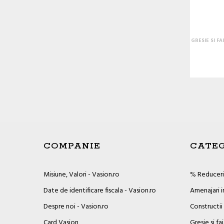
GRESIE SI F
COMPANIE
CATEG
Misiune, Valori - Vasion.ro
% Reduceril
Date de identificare fiscala - Vasion.ro
Amenajari i
Despre noi - Vasion.ro
Constructii
Card Vasion
Gresie si fa