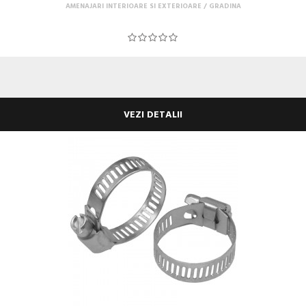
AMENAJARI INTERIOARE SI EXTERIOARE
GRADINA
VEZI DETALII