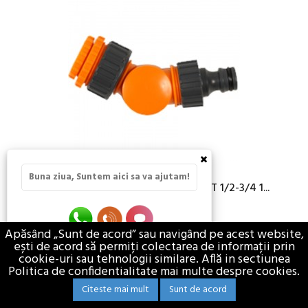
×
Buna ziua, Suntem aici sa va ajutam!
ADAPTOR FLEXIBIL PENTRU ROBINET 1/2-3/4 1...
9,99 lei / BUC
Apăsând „Sunt de acord” sau navigând pe acest website,
TVA Inclus
ești de acord să permiți colectarea de informații prin
cookie-uri sau tehnologii similare. Află in sectiunea
GRADINA
INSTALATII PENTRU IRIGATII
Politica de confidentialitate mai multe despre cookies.
Citeste mai mult
Sunt de acord