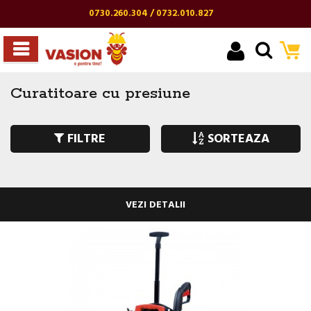
0730.260.304 / 0732.010.827
Curatitoare cu presiune
FILTRE
SORTEAZA
VEZI DETALII