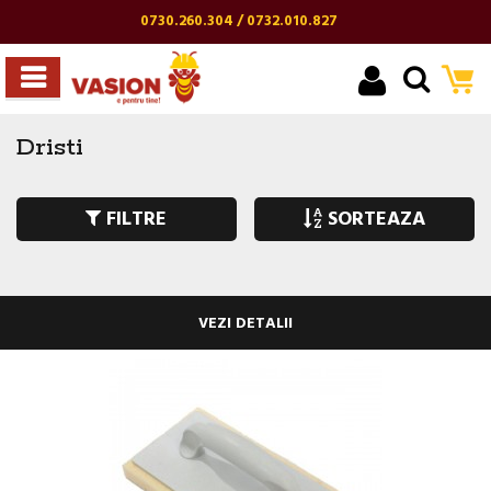
0730.260.304 / 0732.010.827
Dristi
FILTRE
SORTEAZA
VEZI DETALII