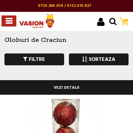
0730.260.304 / 0732.010.827
Globuri de Craciun
FILTRE
SORTEAZA
VEZI DETALII