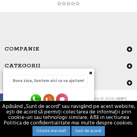
COMPANIE
CATEGORII
×
Buna ziua, Suntem aici sa va ajutam!
DATE DE CONTACT
Toate drepturile rezervate © 2026 |
ANPC
Apăsând „Sunt de acord” sau navigând pe acest website,
ești de acord să permiți colectarea de informații prin
cookie-uri sau tehnologii similare. Află in sectiunea
Politica de confidentialitate mai multe despre cookies.
Citeste mai mult
Sunt de acord
Materiale de constructii - Vasion.ro