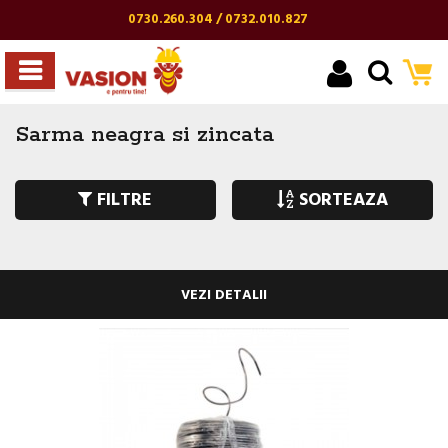
0730.260.304 / 0732.010.827
Sarma neagra si zincata
FILTRE
SORTEAZA
VEZI DETALII