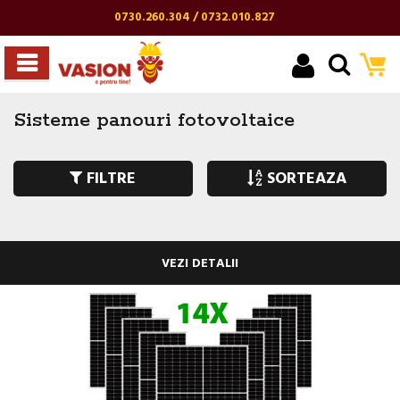
0730.260.304 / 0732.010.827
Sisteme panouri fotovoltaice
FILTRE
SORTEAZA
VEZI DETALII