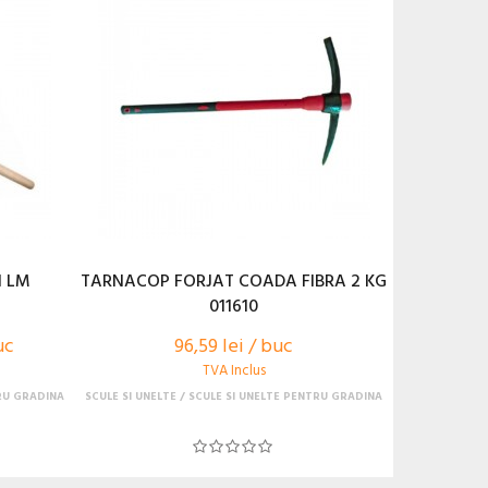
 LM
TARNACOP FORJAT COADA FIBRA 2 KG
011610
uc
96,59 lei / buc
TVA Inclus
RU GRADINA
SCULE SI UNELTE
SCULE SI UNELTE PENTRU GRADINA