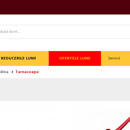
REDUCERILE LUNII
OFERTELE LUNII
Servicii
adina
Tarnacoape