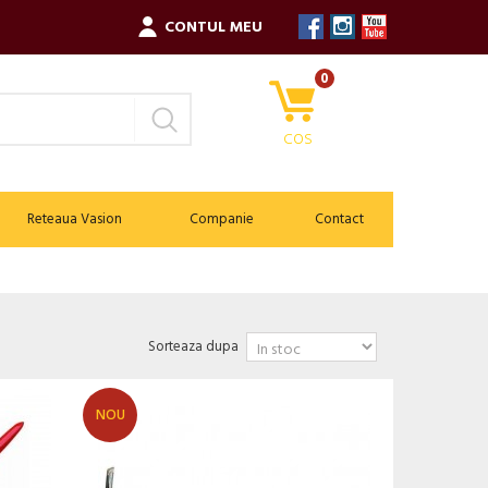
CONTUL MEU
0
COS
Reteaua Vasion
Companie
Contact
Sorteaza dupa
NOU