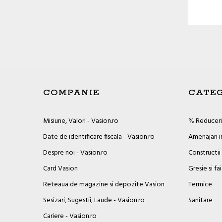
COMPANIE
CATEG
Misiune, Valori - Vasion.ro
% Reduceril
Date de identificare fiscala - Vasion.ro
Amenajari i
Despre noi - Vasion.ro
Constructii
Card Vasion
Gresie si fa
Reteaua de magazine si depozite Vasion
Termice
Sesizari, Sugestii, Laude - Vasion.ro
Sanitare
Cariere - Vasion.ro