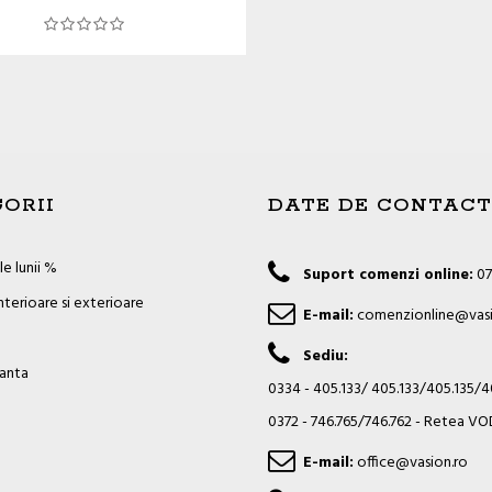
ORII
DATE DE CONTACT
e lunii %
Suport comenzi online:
07
nterioare si exterioare
E-mail:
comenzionline@vasi
Sediu:
ianta
0334 - 405.133/ 405.133/405.135/
0372 - 746.765/746.762 - Retea 
E-mail:
office@vasion.ro