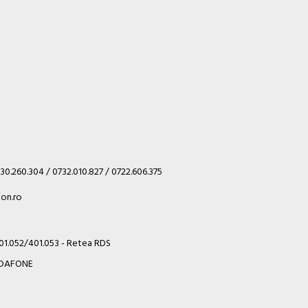
30.260.304 / 0732.010.827 / 0722.606.375
on.ro
401.052/401.053 - Retea RDS
VODAFONE