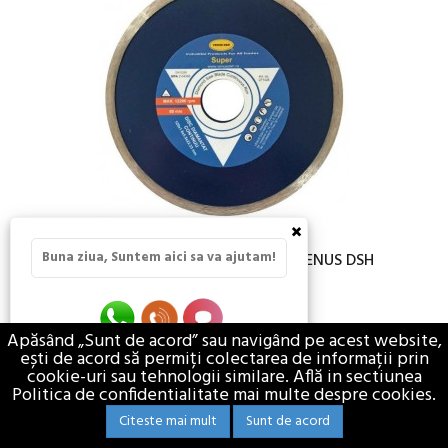
×
Buna ziua, Suntem aici sa va ajutam!
DISC DIAMANTAT CONTINUUU VENUS DSH
pret de la 14,74 lei
Apăsând „Sunt de acord” sau navigând pe acest website,
TVA Inclus
ești de acord să permiți colectarea de informații prin
SCULE SI UNELTE
ACCESORII SCULE ELECTRICE SI CONSUMABILE
cookie-uri sau tehnologii similare. Află in sectiunea
Politica de confidentialitate mai multe despre cookies.
Citeste mai mult
Sunt de acord