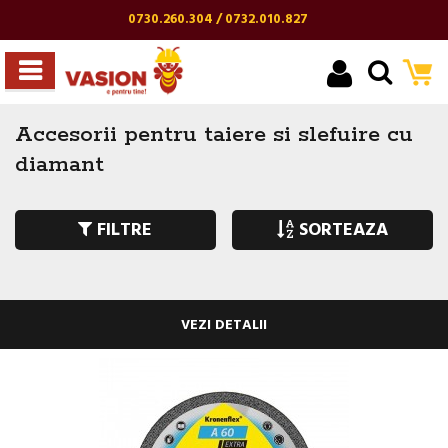
0730.260.304 / 0732.010.827
Accesorii pentru taiere si slefuire cu
diamant
FILTRE
SORTEAZA
VEZI DETALII