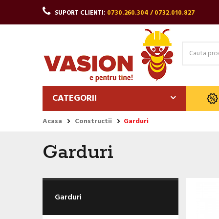
SUPORT CLIENTI:
0730.260.304 / 0732.010.827
CATEGORII
Acasa
Constructii
Garduri
Garduri
Garduri