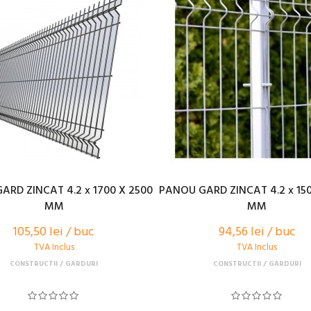
ARD ZINCAT 4.2 x 1700 X 2500
PANOU GARD ZINCAT 4.2 x 150
MM
MM
105,50 lei / buc
94,56 lei / buc
TVA Inclus
TVA Inclus
CONSTRUCTII
GARDURI
CONSTRUCTII
GARDURI