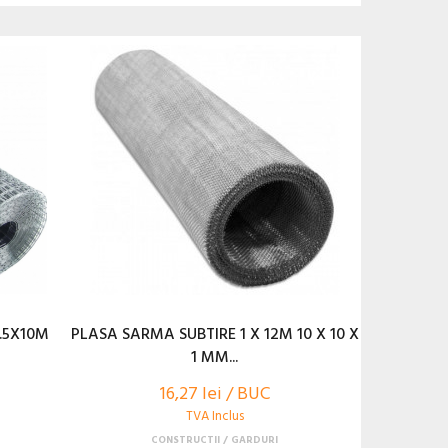
.5X10M
PLASA SARMA SUBTIRE 1 X 12M 10 X 10 X
1 MM...
16,27 lei / BUC
TVA Inclus
CONSTRUCTII
GARDURI