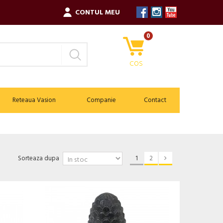
CONTUL MEU
0
COS
Reteaua Vasion
Companie
Contact
Sorteaza dupa
1
2