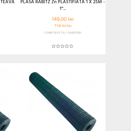
 TEAVA
PLASA RABITZ Zn PLASTIFIATA 1 X 25M -
1''...
149,00 lei
TVA Inclus
CONSTRUCTII
GARDURI