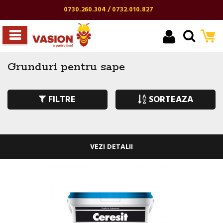
0730.260.304 / 0732.010.827
Grunduri pentru sape
FILTRE
SORTEAZA
VEZI DETALII