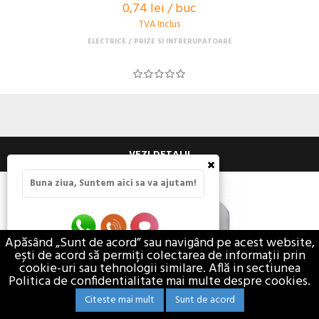
0,74 lei / buc
TVA Inclus
ELECTRICE
PRIZE SI INTRERUPATOARE
VEZI DETALII
×
Buna ziua, Suntem aici sa va ajutam!
Apăsând „Sunt de acord” sau navigând pe acest website,
ești de acord să permiți colectarea de informații prin
cookie-uri sau tehnologii similare. Află in sectiunea
Politica de confidentialitate mai multe despre cookies.
Citeste mai mult
Sunt de acord