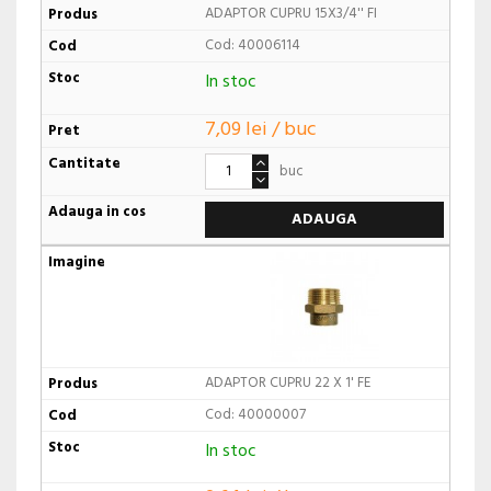
ADAPTOR CUPRU 15X3/4'' FI
Cod: 40006114
In stoc
7,09 lei / buc
buc
ADAUGA
ADAPTOR CUPRU 22 X 1' FE
Cod: 40000007
In stoc