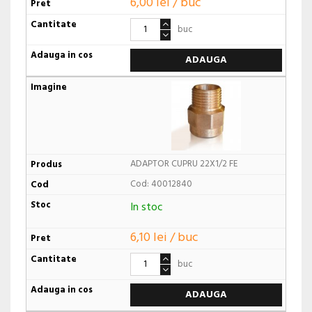
6,00 lei / buc
buc
ADAUGA
ADAPTOR CUPRU 22X1/2 FE
Cod: 40012840
In stoc
6,10 lei / buc
buc
ADAUGA