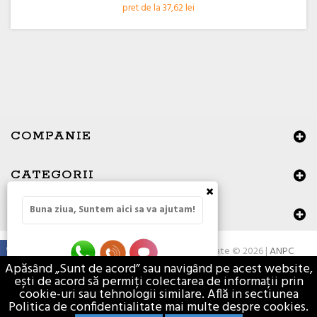
pret de la 37,62 lei
COMPANIE
CATEGORII
×
Buna ziua, Suntem aici sa va ajutam!
DATE DE CONTACT
Toate drepturile rezervate © 2026 |
ANPC
Apăsând „Sunt de acord” sau navigând pe acest website,
ești de acord să permiți colectarea de informații prin
cookie-uri sau tehnologii similare. Află in sectiunea
Politica de confidentialitate mai multe despre cookies.