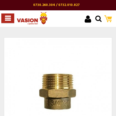
0730.260.304 / 0732.010.827