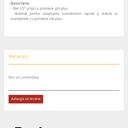
Descriere:
- filet 1/2” şi tijă cu prindere sds plus;
- destinat pentru adaptarea mandrinelor rapide şi stabile la
mandrinele cu prindere sds plus.
Recenzii
Nici un comentariu
Adauga un review