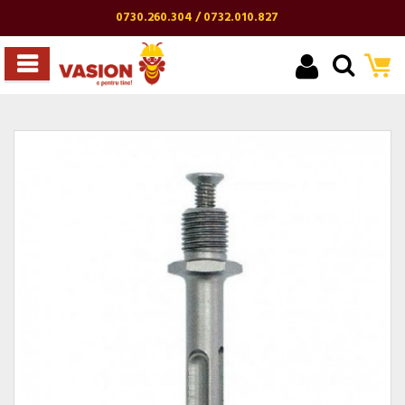
0730.260.304 / 0732.010.827