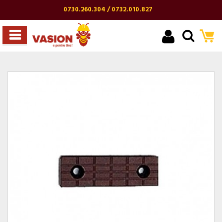
0730.260.304 / 0732.010.827