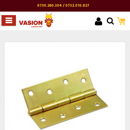
0730.260.304 / 0732.010.827