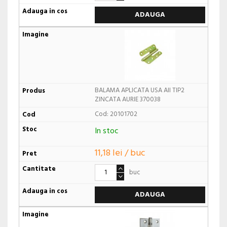
ADAUGA
BALAMA APLICATA USA AII TIP2
ZINCATA AURIE 370038
Cod: 20101702
In stoc
11,18 lei / buc
buc
ADAUGA