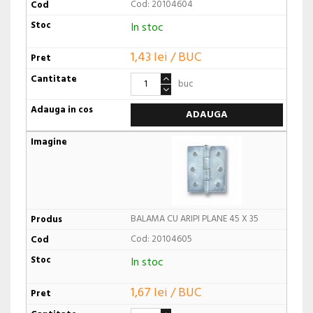
Cod: 20104604
In stoc
1,43 lei / BUC
buc
ADAUGA
BALAMA CU ARIPI PLANE 45 X 35
Cod: 20104605
In stoc
1,67 lei / BUC