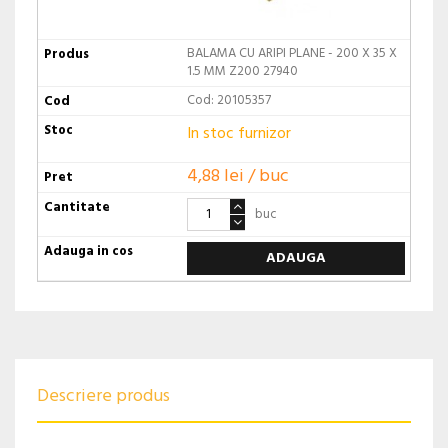
BALAMA CU ARIPI PLANE - 200 X 35 X
1.5 MM Z200 27940
Cod: 20105357
In stoc furnizor
4,88 lei / buc
buc
ADAUGA
Descriere produs