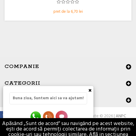
pret de la 6,70 lei
COMPANIE
CATEGORII
×
Buna ziua, Suntem aici sa va ajutam!
DATE DE CONTACT
Toate drepturile rezervate © 2026 |
ANPC
Apăsând „Sunt de acord” sau navigând pe acest website,
ești de acord să permiți colectarea de informații prin
cookie-uri sau tehnologii similare. Află in sectiunea