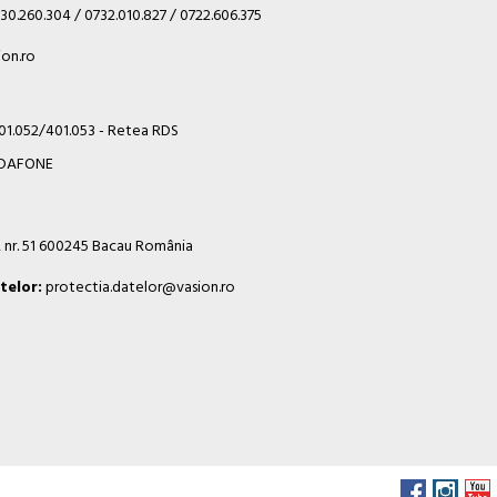
30.260.304 / 0732.010.827 / 0722.606.375
on.ro
401.052/401.053 - Retea RDS
VODAFONE
i, nr. 51 600245 Bacau România
telor:
protectia.datelor@vasion.ro