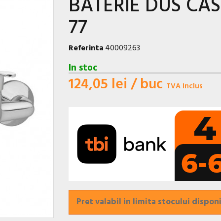
BATERIE DUS CA
77
Referinta
40009263
In stoc
124,05 lei
/ buc
TVA Inclus
Pret valabil in limita stocului disponi