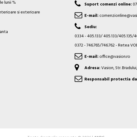
e lunii %
Suport comenzi online:
07
nterioare si exterioare
E-mail:
comenzionline@vasi
Sediu:
ianta
0334 - 405.133/ 405.133/405.135/
0372 - 746.765/746.762 - Retea 
E-mail:
office@vasion.ro
Adresa:
Vasion, Str. Bradulu
Responsabil protectia da