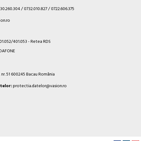
30.260.304 / 0732.010.827 / 0722.606.375
on.ro
401.052/401.053 - Retea RDS
VODAFONE
i, nr. 51 600245 Bacau România
telor:
protectia.datelor@vasion.ro