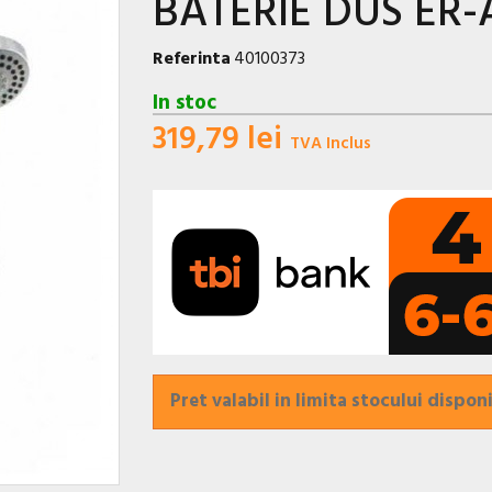
BATERIE DUS ER-
Referinta
40100373
In stoc
319,79 lei
TVA Inclus
Pret valabil in limita stocului disponi