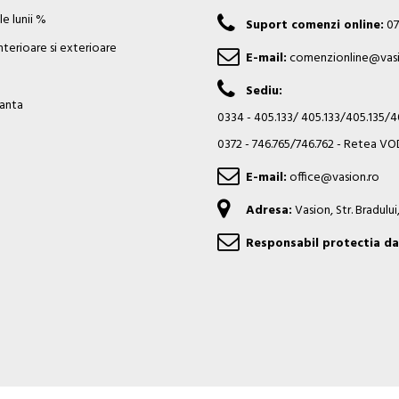
e lunii %
Suport comenzi online:
07
nterioare si exterioare
E-mail:
comenzionline@vasi
Sediu:
ianta
0334 - 405.133/ 405.133/405.135/
0372 - 746.765/746.762 - Retea 
E-mail:
office@vasion.ro
Adresa:
Vasion, Str. Bradulu
Responsabil protectia da