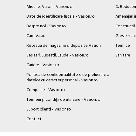
Misiune, Valori - Vasion.ro
% Reduceril
Date de identificare fiscala - Vasion.ro
Amenajari i
Despre noi - Vasion.ro
Constructii
Card Vasion
Gresie si fa
Reteaua de magazine si depozite Vasion
Termice
Sesizari, Sugestii, Laude - Vasion.ro
Sanitare
Cariere - Vasion.ro
Politica de confidentialitate si de prelucrare a
datelor cu caracter personal - Vasion.ro
Companie - Vasion.ro
Termeni și condiții de utilizare - Vasion.ro
Suport clienti - Vasion.ro
×
Contact
Buna ziua, Suntem aici sa va ajutam!