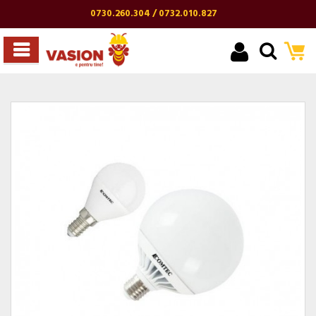
0730.260.304 / 0732.010.827