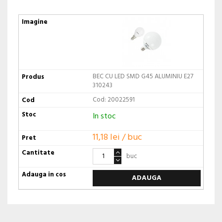
BEC CU LED SMD G45 ALUMINIU E27
310243
Cod: 20022591
In stoc
11,18 lei / buc
buc
ADAUGA