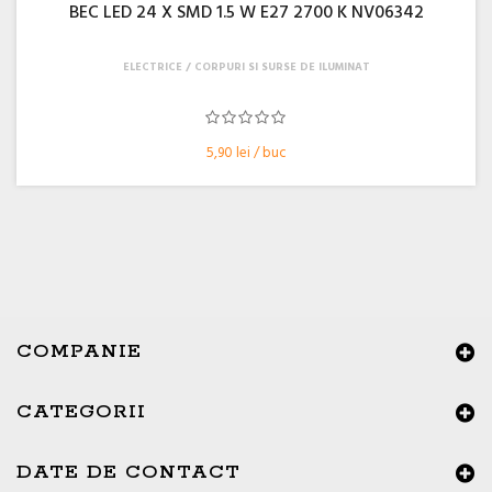
BEC LED 24 X SMD 1.5 W E27 2700 K NV06342
ELECTRICE
CORPURI SI SURSE DE ILUMINAT
5,90 lei / buc
COMPANIE
CATEGORII
×
Buna ziua, Suntem aici sa va ajutam!
DATE DE CONTACT