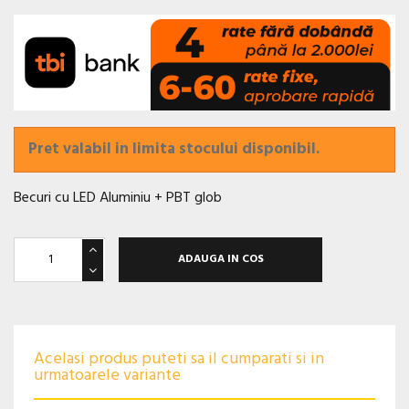
Pret valabil in limita stocului disponibil.
Becuri cu LED Aluminiu + PBT glob
ADAUGA IN COS
Acelasi produs puteti sa il cumparati si in
urmatoarele variante