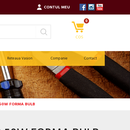
CONTUL MEU
0
COS
Reteaua Vasion
Companie
Contact
 50W FORMA BULB