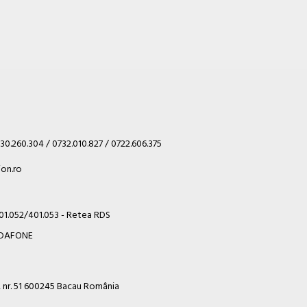
30.260.304 / 0732.010.827 / 0722.606.375
on.ro
401.052/401.053 - Retea RDS
VODAFONE
i, nr. 51 600245 Bacau România