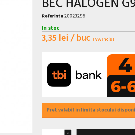
BEC HALOGEN G
Referinta
20023256
In stoc
3,35 lei
/ buc
TVA Inclus
Pret valabil in limita stocului disponi