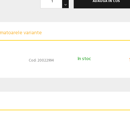
ADAUGA IN COS
urmatoarele variante
In stoc
Cod: 20022994