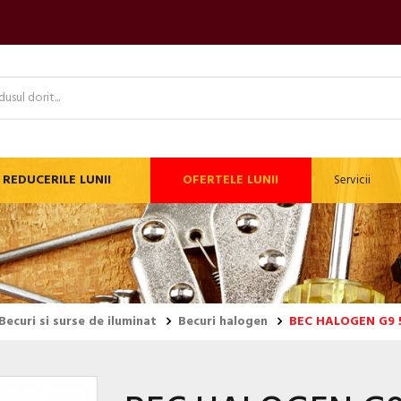
REDUCERILE LUNII
OFERTELE LUNII
Servicii
Becuri si surse de iluminat
Becuri halogen
BEC HALOGEN G9