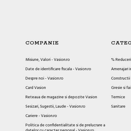
COMPANIE
CATEG
Misiune, Valori - Vasion.ro
% Reduceril
Date de identificare fiscala - Vasion.ro
Amenajari i
Despre noi - Vasion.ro
Constructii
Card Vasion
Gresie si fa
Reteaua de magazine si depozite Vasion
Termice
Sesizari, Sugestii, Laude - Vasion.ro
Sanitare
Cariere - Vasion.ro
Politica de confidentialitate si de prelucrare a
datelor cu caracter personal - Vasion.ro