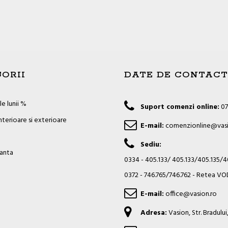
ORII
DATE DE CONTACT
e lunii %
Suport comenzi online:
07
nterioare si exterioare
E-mail:
comenzionline@vasi
Sediu:
ianta
0334 - 405.133/ 405.133/405.135/
0372 - 746.765/746.762 - Retea 
E-mail:
office@vasion.ro
Adresa:
Vasion, Str. Bradulu