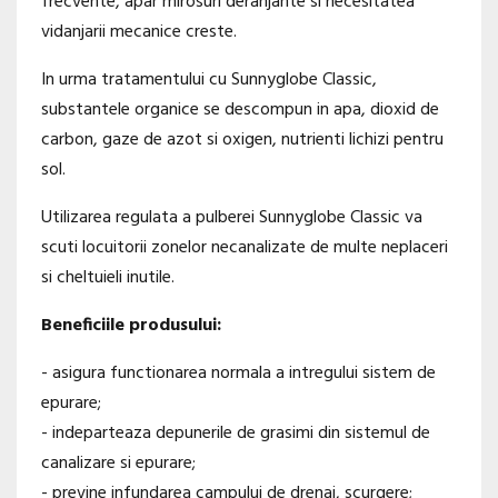
frecvente, apar mirosuri deranjante si necesitatea
vidanjarii mecanice creste.
In urma tratamentului cu Sunnyglobe Classic,
substantele organice se descompun in apa, dioxid de
carbon, gaze de azot si oxigen, nutrienti lichizi pentru
sol.
Utilizarea regulata a pulberei Sunnyglobe Classic va
scuti locuitorii zonelor necanalizate de multe neplaceri
si cheltuieli inutile.
Beneficiile produsului:
- asigura functionarea normala a intregului sistem de
epurare;
- indeparteaza depunerile de grasimi din sistemul de
canalizare si epurare;
- previne infundarea campului de drenaj, scurgere;