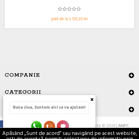
pret de la 2 135,30 lei
COMPANIE
CATEGORII
×
Buna ziua, Suntem aici sa va ajutam!
DATE DE CONTACT
Toate drepturile rezervate © 2026 |
ANPC
Apăsând „Sunt de acord” sau navigând pe acest website,