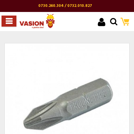
0730.260.304 / 0732.010.827