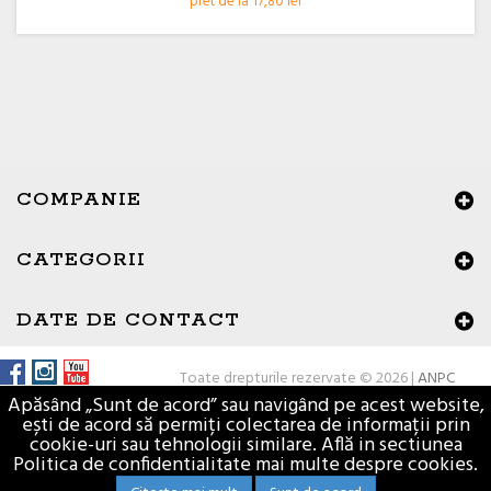
pret de la 17,80 lei
COMPANIE
CATEGORII
×
Buna ziua, Suntem aici sa va ajutam!
DATE DE CONTACT
Toate drepturile rezervate © 2026 |
ANPC
Apăsând „Sunt de acord” sau navigând pe acest website,
ești de acord să permiți colectarea de informații prin
cookie-uri sau tehnologii similare. Află in sectiunea
Politica de confidentialitate mai multe despre cookies.