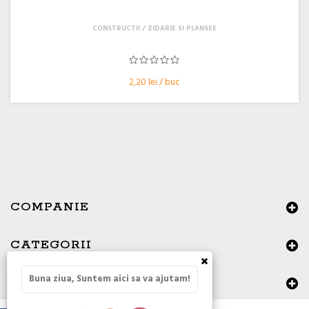
CONSTRUCTII
ZIDARIE SI PLANSEE
2,20 lei / buc
COMPANIE
CATEGORII
×
Buna ziua, Suntem aici sa va ajutam!
DATE DE CONTACT