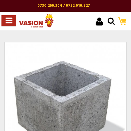
0730.260.304 / 0732.010.827