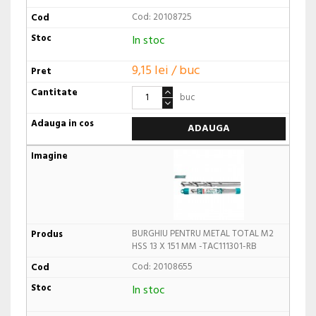
Cod: 20108725
In stoc
9,15 lei / buc
buc
ADAUGA
BURGHIU PENTRU METAL TOTAL M2
HSS 13 X 151 MM -TAC111301-RB
Cod: 20108655
In stoc