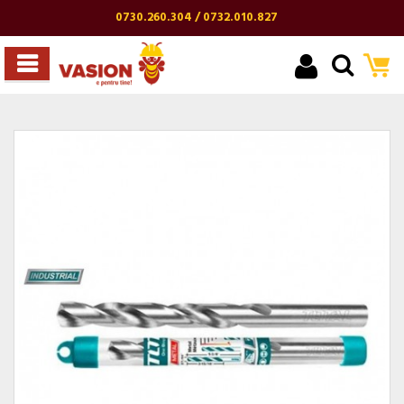
0730.260.304 / 0732.010.827