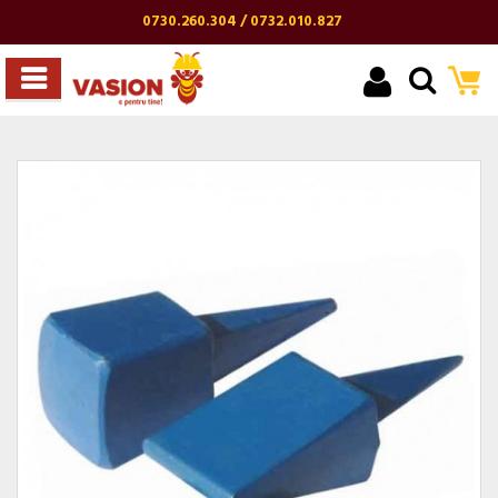
0730.260.304 / 0732.010.827