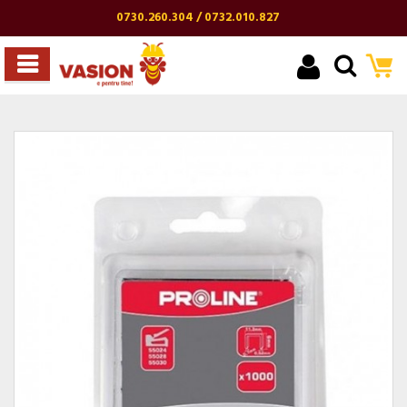
0730.260.304 / 0732.010.827