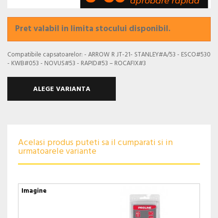
Pret valabil in limita stocului disponibil.
Compatibile capsatoarelor: - ARROW R JT-21- STANLEY#A/53 - ESCO#530
- KWB#053 - NOVUS#53 - RAPID#53 – ROCAFIX#3
ALEGE VARIANTA
Acelasi produs puteti sa il cumparati si in
urmatoarele variante