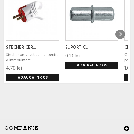
STECHER CER...
SUPORT CU...
CIFRA
Stecher prevazut cu inel pentru
Cifra
0,10 lei
o intrebuintare...
pentr
ADAUGA IN COS
4,78 lei
1,02 
ADAUGA IN COS
COMPANIE