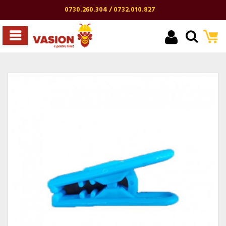
0730.260.304 / 0732.010.827