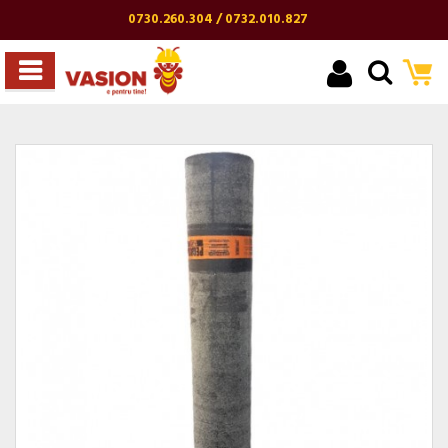
0730.260.304 / 0732.010.827