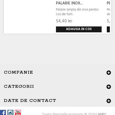
PALARIE INOX...
PENS
Palarie simpla din inox pentru
Pensu
cos de fum.
de la 
54,40 lei
5,89
ADAUGA IN COS
COMPANIE
CATEGORII
×
Buna ziua, Suntem aici sa va ajutam!
DATE DE CONTACT
Toate drepturile rezervate © 2026 |
ANPC