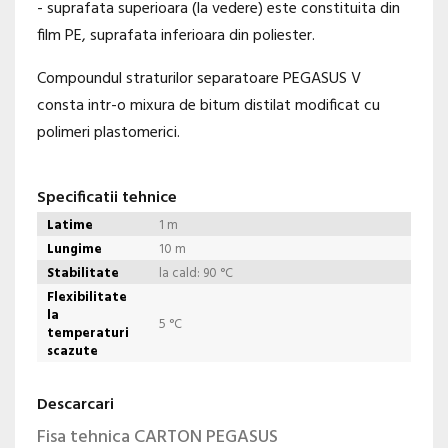
- suprafata superioara (la vedere) este constituita din
film PE, suprafata inferioara din poliester.
Compoundul straturilor separatoare PEGASUS V
consta intr-o mixura de bitum distilat modificat cu
polimeri plastomerici.
Specificatii tehnice
Latime
1 m
Lungime
10 m
Stabilitate
la cald: 90 °C
Flexibilitate
la
5 °C
temperaturi
scazute
Descarcari
Fisa tehnica CARTON PEGASUS